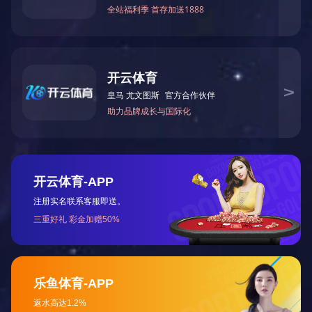
Nalgene5100-0001 程序降温盒细胞冻存盒
联系人：方经理
联系电话：021-62200332
移动电话：189-3021-3620
地址：上海市闵行区虹中路395号3-A
Email：
邮编：201100
公司网址：//jys5387.com
QQ：
2661264481
联系人：赵工
联系电话：02162200332
移动电话：18930213620
Email：
QQ：
2661264481