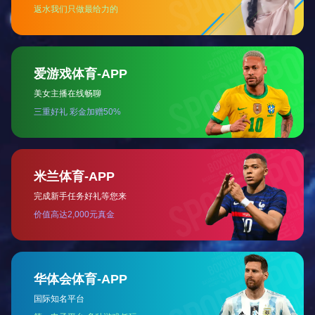
产品中心
toa-dkk
开云体育「中国」官网登录·入口
氨氮配件
codmax
英国WHATMAN 沃特曼滤纸
罗威邦
默克
默克试纸
|
哈希水质仪器
比色计、分光光度计及消解反应器
|
哈希配件
hach试剂