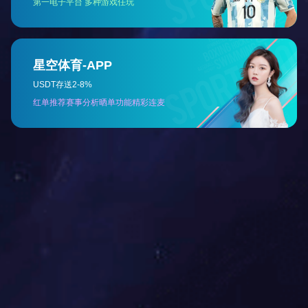
哈希在线水质仪器
奥立龙仪器
奥立龙在线
奥立龙配件、耗材
美国Nalgene 耗材
美国优特
德国肖特
美国凯迈
意大利哈纳
美国戴安
合作品牌
+更多