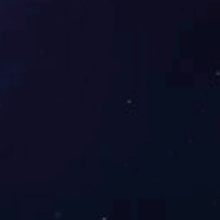
美国戴安
意大利哈纳
美国凯迈
美国ESC
德国肖特
美国优特
美国thermo 热电
Copyright@ 2003-2026
开云体育「中国」官网登录·入口
版权
所有
电话：021-62200332
地址：上海市闵行区虹中路395号3-A
邮政编号：201100
上海植茂新热卖产品上线：
//yizshow.com/v-U710G75586
欢
迎关注！