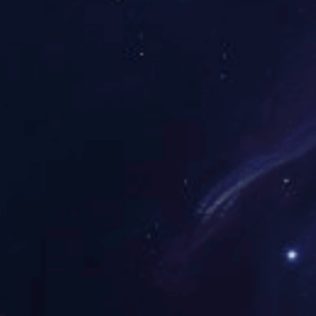
移动电话：189-3021-3620
地址：上海市闵行区虹中路395号3-A
Email：
邮编：201100
公司网址：//jys5387.com
QQ：
2661264481
联系人：赵工
联系电话：02162200332
移动电话：18930213620
Email：
QQ：
2661264481
产品中心
toa-dkk
开云体育「中国」官网登录·入口
氨氮配件
codmax
英国WHATMAN 沃特曼滤纸