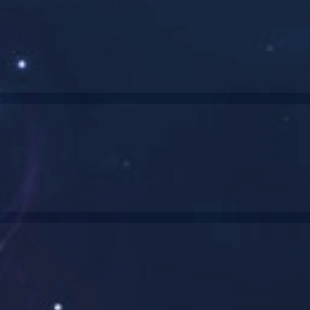
誉证书
开云体育「中国」官网登录·入口